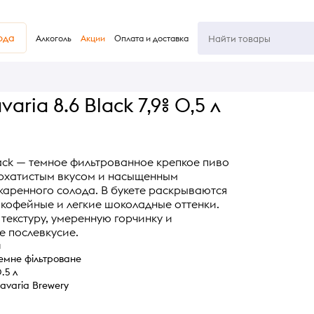
юда
Алкоголь
Акции
Оплата и доставка
aria 8.6 Black 7,9% 0,5 л
lack — темное фильтрованное крепкое пиво
архатистым вкусом и насыщенным
аренного солода. В букете раскрываются
 кофейные и легкие шоколадные оттенки.
текстуру, умеренную горчинку и
е послевкусие.
и
емне фільтроване
.5 л
avaria Brewery