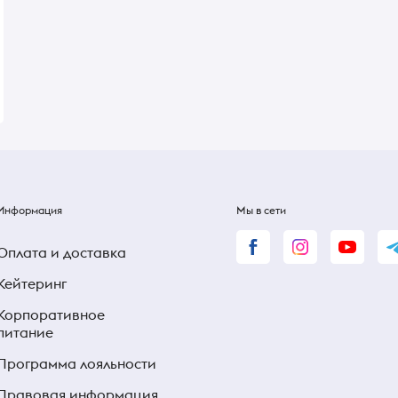
Elderberry 0,5л
В наличии
В наличии
70 ₴
70 ₴
Информация
Мы в сети
Оплата и доставка
Кейтеринг
Корпоративное
питание
Программа лояльности
Правовая информация