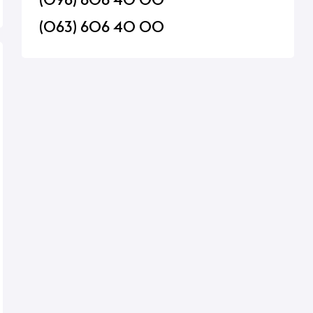
(063) 606 40 00
чневые
Кефир Яготинский 1% 850г
Напиток Vit-Fit Kom