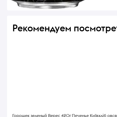
Рекомендуем посмотре
Горошек зеленый Верес 420г
Печенье Київхліб овс