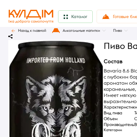
Готовые бл
Каталог
Назад к главной
Алкогольные напитки
Пиво
Пиво Bav
Состав
Bavaria 8.6 B
с глубоким б
ароматом обж
карамельные,
Имеет мягкую 
выразительно
Характеристик
Вид пива
Т
Объем
0
Производитель
B
Категории