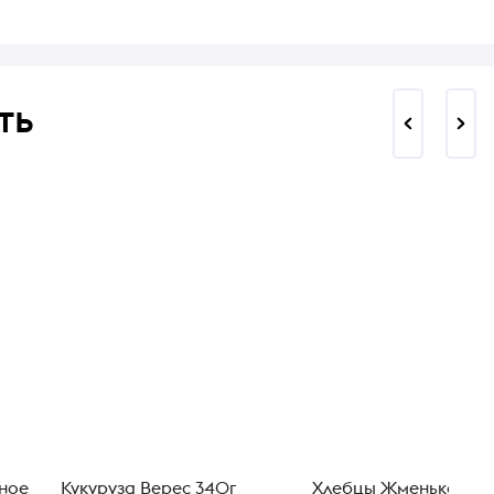
ть
яное
Кукуруза Верес 340г
Хлебцы Жменька гре