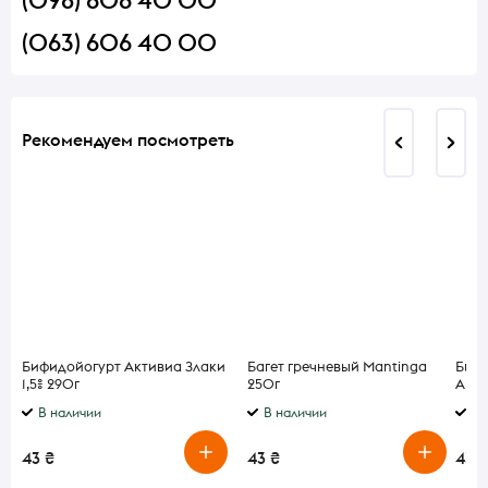
(063) 606 40 00
Рекомендуем посмотреть
Бифидойогурт Активиа Злаки
Багет гречневый Mantinga
Бифи
1,5% 290г
250г
Анан
В наличии
В наличии
В 
43 ₴
43 ₴
43 ₴