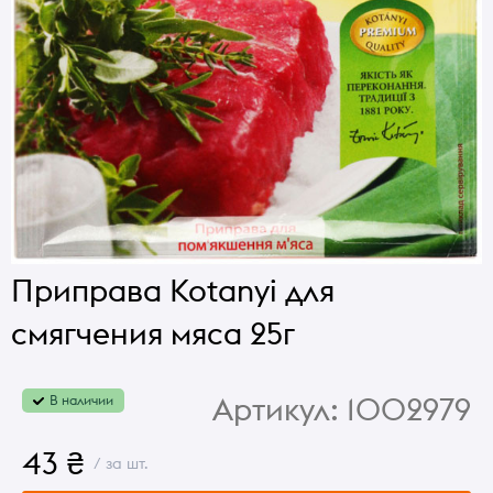
Приправа Kotanyi для
смягчения мяса 25г
Артикул:
1002979
В наличии
43 ₴
/ за шт.