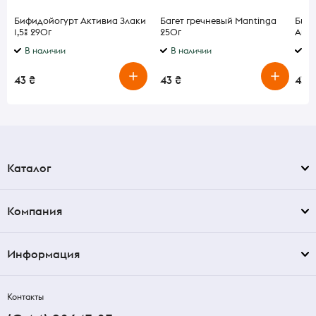
Бифидойогурт Активиа Злаки
Багет гречневый Mantinga
Бифи
1,5% 290г
250г
Анан
В наличии
В наличии
В 
43 ₴
43 ₴
43 ₴
Каталог
Компания
Информация
Контакты