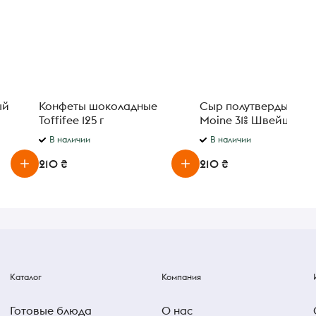
Конфеты шоколадные
Сыр полутвердый Tet
Toffifee 125 г
Moine 31% Швейцария
В наличии
В наличии
210 ₴
210 ₴
Каталог
Компания
Готовые блюда
О нас