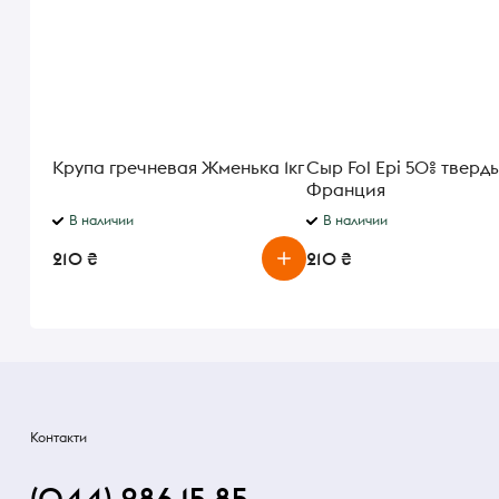
Крупа гречневая Жменька 1кг
Сыр Fol Epi 50% твердый
Франция
В наличии
В наличии
210 ₴
210 ₴
Контакти