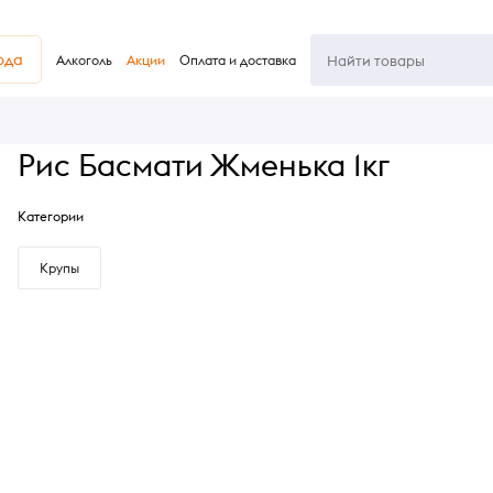
юда
Алкоголь
Акции
Оплата и доставка
Рис Басмати Жменька 1кг
Категории
Крупы