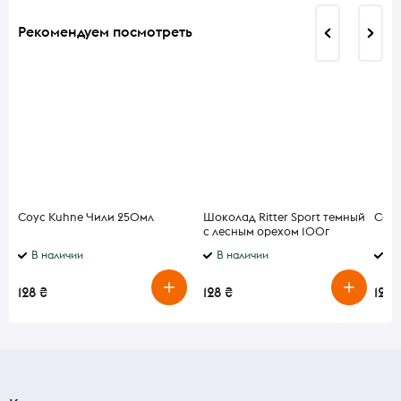
Рекомендуем посмотреть
Соус Kuhne Чили 250мл
Шоколад Ritter Sport темный
Соус
с лесным орехом 100г
В наличии
В наличии
В 
128 ₴
128 ₴
128 