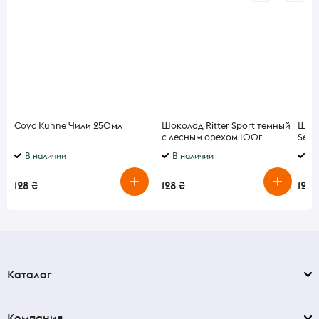
Соус Kuhne Чили 250мл
Шоколад Ritter Sport темный
Шоко
с лесным орехом 100г
Sele
цель
В наличии
В наличии
В 
100 
128 ₴
128 ₴
128 
Каталог
Компания