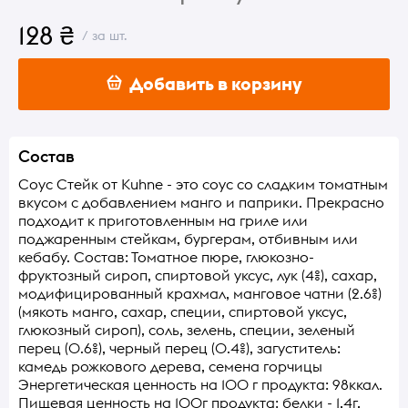
128 ₴
/ за шт.
Добавить в корзину
Состав
Соус Стейк от Kuhne - это соус со сладким томатным
вкусом с добавлением манго и паприки. Прекрасно
подходит к приготовленным на гриле или
поджаренным стейкам, бургерам, отбивным или
кебабу. Состав: Томатное пюре, глюкозно-
фруктозный сироп, спиртовой уксус, лук (4%), сахар,
модифицированный крахмал, манговое чатни (2.6%)
(мякоть манго, сахар, специи, спиртовой уксус,
глюкозный сироп), соль, зелень, специи, зеленый
перец (0.6%), черный перец (0.4%), загуститель:
камедь рожкового дерева, семена горчицы
Энергетическая ценность на 100 г продукта: 98ккал.
Пищевая ценность на 100г продукта: белки - 1,4г,