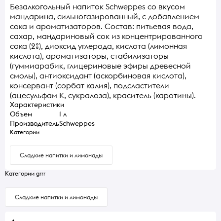
Безалкогольный напиток Schweppes со вкусом
мандарина, сильногазированный, с добавлением
сока и ароматизаторов. Состав: питьевая вода,
сахар, мандариновый сок из концентрированного
сока (2%), диоксид углерода, кислота (лимонная
кислота), ароматизаторы, стабилизаторы
(гуммиарабик, глицериновые эфиры древесной
смолы), антиоксидант (аскорбиновая кислота),
консервант (сорбат калия), подсластители
(ацесульфам К, сукралоза), краситель (каротины).
Характеристики
Объем
1 л
Производитель
Schweppes
Категории
Сладкие напитки и лимонады
Категории grrr
Сладкие напитки и лимонады