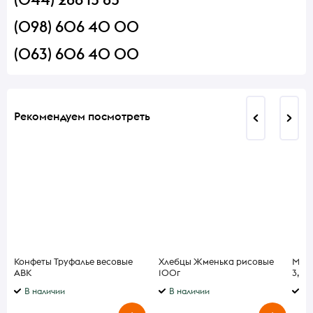
(098) 606 40 00
(063) 606 40 00
Рекомендуем посмотреть
Конфеты Труфалье весовые
Хлебцы Жменька рисовые
Моло
АВК
100г
3,2%
В наличии
В наличии
В 