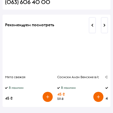
(063) 606 40 00
Рекомендуем посмотреть
Мята свежая
Сосиски Алан Венские в/с
Смет
В наличии
В наличии
В 
45 ₴
45 ₴
45 ₴
59 ₴