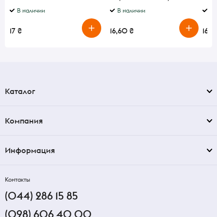
лимона
В наличии
В наличии
В 
17 ₴
16,60 ₴
16 ₴
Каталог
Компания
Информация
Контакты
(044) 286 15 85
(098) 606 40 00