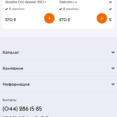
Qualita Oro брикет 250 г
Delicato 1 л
вкус
В наличии
В наличии
По
570 ₴
570 ₴
570
Каталог
Компания
Информация
Контакты
(044) 286 15 85