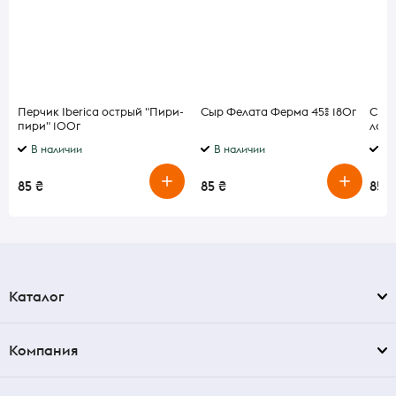
Перчик Iberica острый "Пири-
Сыр Фелата Ферма 45% 180г
Сыр 
пири" 100г
ломт
В наличии
В наличии
В 
85 ₴
85 ₴
85 ₴
Каталог
Компания