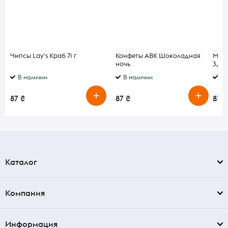
Чипсы Lay's Краб 71 г
Конфеты АВК Шоколадная
Моло
ночь
3,2% 
В наличии
В наличии
В 
87 ₴
87 ₴
87 ₴
Каталог
Компания
Информация