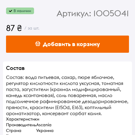
Артикул:
1005041
В наличии
87 ₴
/ за шт.
Добавить в корзину
Состав
Состав: вода питьевая, сахар, пюре яблочное,
регулятор кислотности кислота уксусная, томатная
паста, загустители (крахмал модифицированный,
камедь ксантановая), соль поваренная, масло
подсолнечное рафинированное дезодорированное,
пряности, красители (Е150d, Е163), коптильный
ароматизатор, консервант сорбат калия.
Характеристики
Производитель
Ascania
Страна
Украина