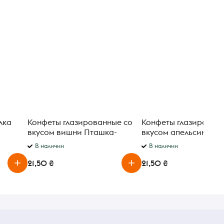
лка
Конфеты глазированные со
Конфеты глазирован
вкусом вишни Пташка-
вкусом апельсина П
Мармелашка Жако весовые
Мармелашка Жако в
В наличии
В наличии
21,50 ₴
21,50 ₴