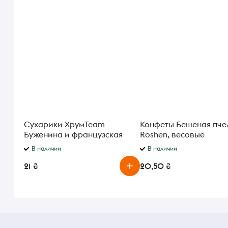
Сухарики ХрумTeam
Конфеты Бешеная пче
Буженина и французская
Roshen, весовые
горчица с ржаной мукой 55г
В наличии
В наличии
21 ₴
20,50 ₴