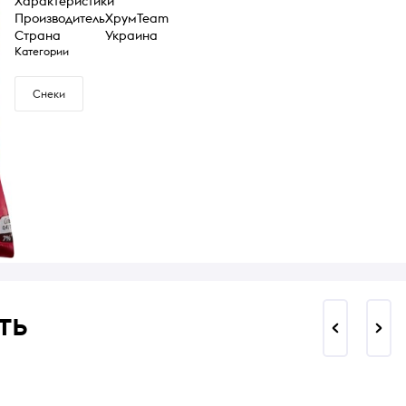
Характеристики
Производитель
ХрумTeam
Страна
Украина
Категории
Снеки
ть