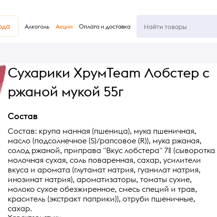
юда
Алкоголь
Акции
Оплата и доставка
Сухарики ХрумTeam Лобстер с
ржаной мукой 55г
Состав
Состав: крупа манная (пшеница), мука пшеничная,
масло (подсолнечное (S)/рапсовое (R)), мука ржаная,
солод ржаной, приправа "Вкус лобстера" 7% (сыворотка
молочная сухая, соль поваренная, сахар, усилители
вкуса и аромата (глутамат натрия, гуанилат натрия,
инозинат натрия), ароматизаторы, томаты сухие,
молоко сухое обезжиренное, смесь специй и трав,
краситель (экстракт паприки)), отруби пшеничные,
сахар.