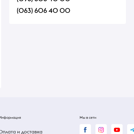
(063) 606 40 00
nds ТМ
Оливки Chalkidiki ТМ Greek
Конфеты шоколадн
Product 250 г
ассорти Pergale ве
В наличии
В наличии
100 ₴
100 ₴
120 ₴
Информация
Мы в сети
Оплата и доставка