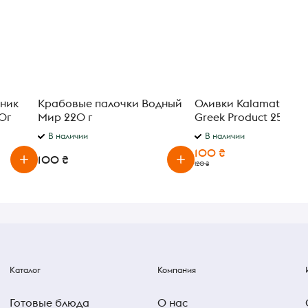
аник
Крабовые палочки Водный
Оливки Kalamata Blo
0г
Мир 220 г
Greek Product 250 г
В наличии
В наличии
100 ₴
100 ₴
120 ₴
Каталог
Компания
Готовые блюда
О нас