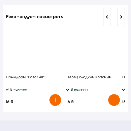
Рекомендуем посмотреть
Помидоры "Розалия"
Перец сладкий красный
Пом
В наличии
В наличии
В 
16 ₴
16 ₴
16 ₴