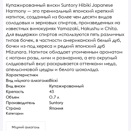
Купажированный виски Suntory Hibiki Japanese
Harmony — это премиальный японский крепкий
напиток, созданный из более чем десяти видов
солодовых и зерновых спиртов, произведенных на
известных винокурнях Yamazaki, Hakushu и Chita.
Для выдержки спиртов используются пять различных
типов бочек, в частности американский белый дуб,
бочки из-под хереса и редкий японский дуб
Mizunara. Напиток обладает утонченным ароматом
с нотами розы, личи и розмарина, а его округлый
сладковатый вкус раскрывается оттенками меда,
апельсиновой цедры и белого шоколада.
Характеристики
Вид міцного алкоголю
Віскі
Вид виски
Купажированный
Крепость
43
Объем
0.7 л
Производитель
Suntory
Страна
Япония
Категории
Міцний алкоголь