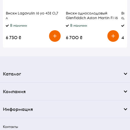
Виски Lagavulin 16 yo 43% 0,7
Виски односолодовый
Виск
л
Glenfiddich Aston Martin F1 16
одно
лет 40% 0,7 л
пода
В наличии
В наличии
В 
6 730 ₴
6 700 ₴
4 88
Каталог
Компания
Информация
Контакты