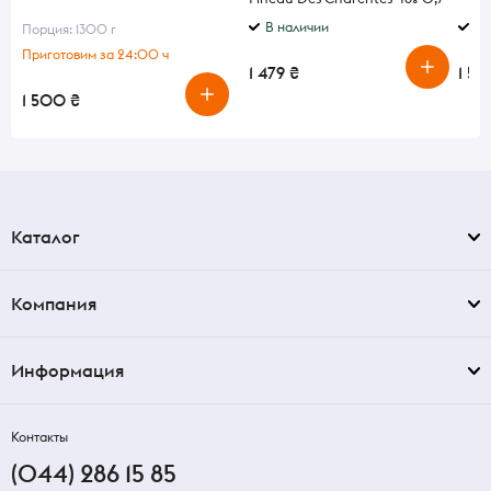
л в подарочной упаковке
В наличии
В 
Порция: 1300 г
Приготовим за 24:00 ч
1 479 ₴
1 54
1 500 ₴
Каталог
Компания
Информация
Контакты
(044) 286 15 85