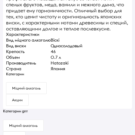
спелых фруктов, меда, ванили и нежного дыма, что
придает ему гармоничности. Отличный выбор для
тех, кто ценит чистоту и оригинальность японских
виски, с характерными нотами древесины и специй,
оставляющими долгое и теплое послевкусие.
Характеристики
Вид міцного алкоголю
Віскі
Вид виски
Односолодовый
Крепость
46
Объем
0.7 л
Производитель
Hatozaki
Страна
Япония
Категории
Міцний алкоголь
Акции
Категории grrr
Міцний алкоголь