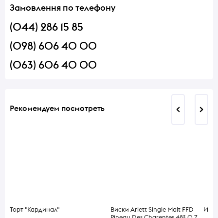
Замовлення по телефону
(044) 286 15 85
(098) 606 40 00
(063) 606 40 00
Рекомендуем посмотреть
Торт "Кардинал"
Виски Arlett Single Malt FFD
Икра
Pineau Des Charentes 48% 0,7