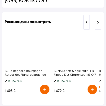
(063) 606 40 00
Рекомендуем посмотреть
Вино Regnard Bourgogne
Виски Arlett Single Malt FFD
Вис
Retour des Flandres красное
Pineau Des Charentes 48% 0,7
Hato
сухое 13% 0,75л
л в подарочной упаковке
Whis
В наличии
В наличии
В 
1 49
1 425 ₴
1 479 ₴
1 870