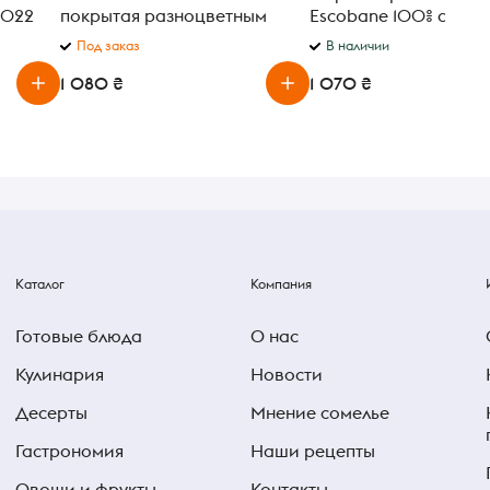
2022
покрытая разноцветным
Escobane 100% араби
л
перцем весовая
Под заказ
В наличии
1 080 ₴
1 070 ₴
Каталог
Компания
Готовые блюда
О нас
Кулинария
Новости
Десерты
Мнение сомелье
Гастрономия
Наши рецепты
Овощи и фрукты
Контакты