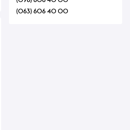
(063) 606 40 00
a Oro
Вино Monte Zovo Valpolicella
Колбаса Rolfho Сал