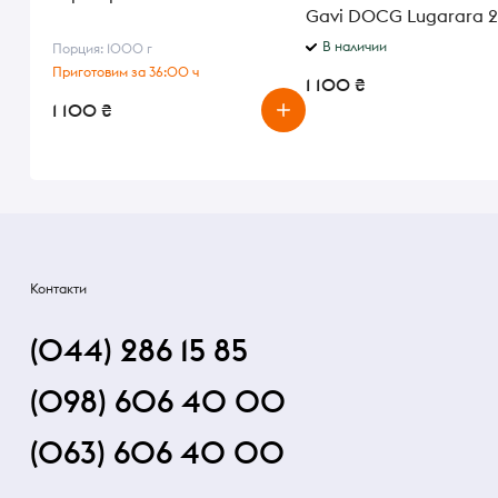
Gavi DOCG Lugarara 
белое сухое 12,5% 0,75 
В наличии
Порция: 1000 г
Приготовим за 36:00 ч
1 100 ₴
1 100 ₴
Контакти
(044) 286 15 85
(098) 606 40 00
(063) 606 40 00