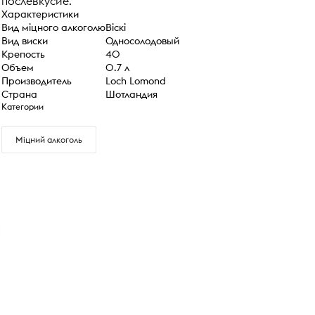
послевкусие.
Характеристики
Вид міцного алкоголю
Віскі
Вид виски
Односолодовый
Крепость
40
Объем
0.7 л
Производитель
Loch Lomond
Страна
Шотландия
Категории
Міцний алкоголь