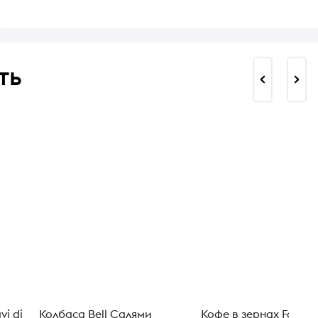
ть
vi di
Колбаса Bell Салями
Кофе в зернах Fabrik