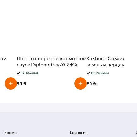
ной
Шпроты жареные в томатном
Колбаса Салями Чап
соусе Diplomats ж/б 240г
зеленым перцем Cas
В наличии
В наличии
95 ₴
95 ₴
Каталог
Компания