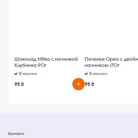
Шоколад Milka с начинкой
Печенье Орео с двой
Клубника 90г
начинкою 170г
В наличии
В наличии
95 ₴
95 ₴
Контакти