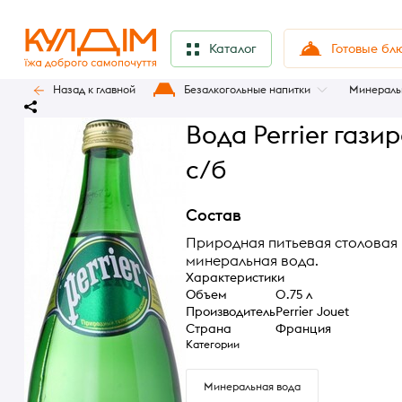
Готовые бл
Каталог
Назад к главной
Безалкогольные напитки
Минераль
Вода Perrier гази
с/б
Состав
Природная питьевая столовая
минеральная вода.
Характеристики
Объем
0.75 л
Производитель
Perrier Jouet
Страна
Франция
Категории
Минеральная вода