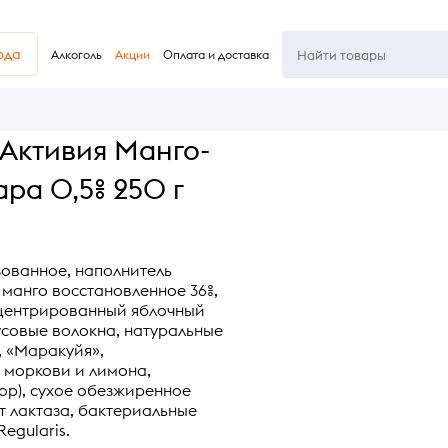
юда
Алкоголь
Акции
Оплата и доставка
Активия Манго-
ара 0,5% 250 г
ованное, наполнитель
 манго восстановленное 36%,
нцентрированный яблочный
русовые волокна, натуральные
, «Маракуйя»,
 моркови и лимона,
ор), сухое обезжиренное
 лактаза, бактериальные
egularis.