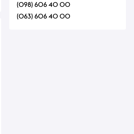
(098) 606 40 00
(063) 606 40 00
Danone
Безалкогольный напиток Dr
Молочный коктейль