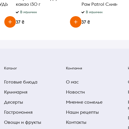
РУДЬ
какао 130 г
Paw Patrol Сливочно
ванильный 2.5% 212 г
В наличии
В наличии
37 ₴
37 ₴
Каталог
Компания
Готовые блюда
О нас
Кулинария
Новости
Десерты
Мнение сомелье
Гастрономия
Наши рецепты
Овощи и фрукты
Контакты