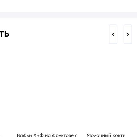
ть
к
Вафли ХБФ на фруктозе с
Молочный коктейль 