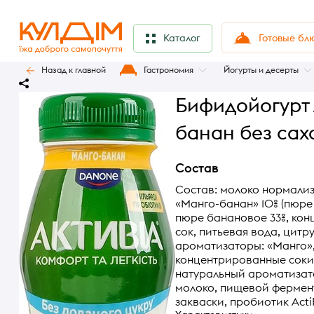
Готовые бл
Каталог
Назад к главной
Гастрономия
Йогурты и десерты
Бифидойогурт 
банан без сах
Состав
Состав: молоко нормализ
«Манго-банан» 10% (пюре
пюре банановое 33%, ко
сок, питьевая вода, цит
ароматизаторы: «Манго»
концентрированные соки
натуральный ароматизат
молоко, пищевой фермент
закваски, пробиотик ActiR