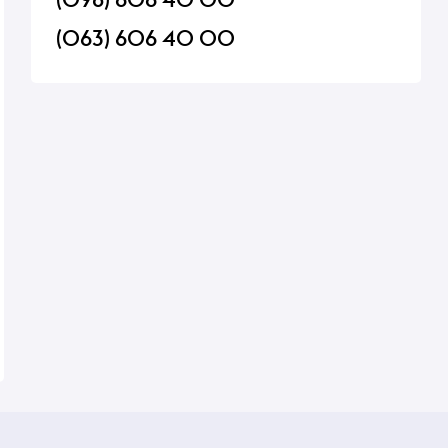
(063) 606 40 00
овые
Грейпфрут
Салат листовой Лол
Бионда
В наличии
В наличии
14,50 ₴
16 ₴