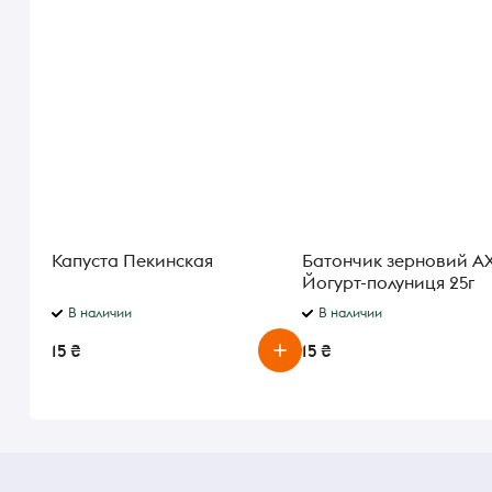
Капуста Пекинская
Батончик зерновий А
Йогурт-полуниця 25г
В наличии
В наличии
15 ₴
15 ₴