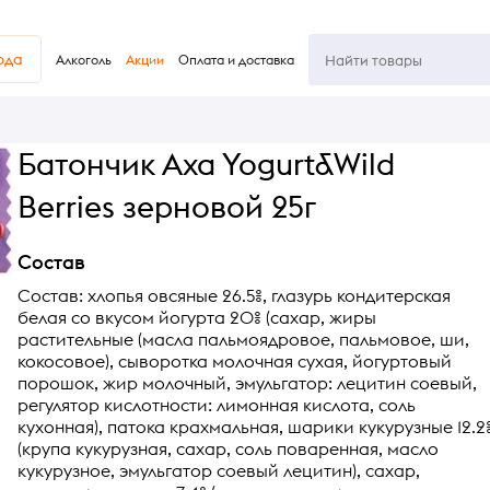
юда
Алкоголь
Акции
Оплата и доставка
Батончик Axa Yogurt&Wild
Berries зерновой 25г
Состав
Состав: хлопья овсяные 26.5%, глазурь кондитерская
белая со вкусом йогурта 20% (сахар, жиры
растительные (масла пальмоядровое, пальмовое, ши,
кокосовое), сыворотка молочная сухая, йогуртовый
порошок, жир молочный, эмульгатор: лецитин соевый,
регулятор кислотности: лимонная кислота, соль
кухонная), патока крахмальная, шарики кукурузные 12.2
(крупа кукурузная, сахар, соль поваренная, масло
кукурузное, эмульгатор соевый лецитин), сахар,