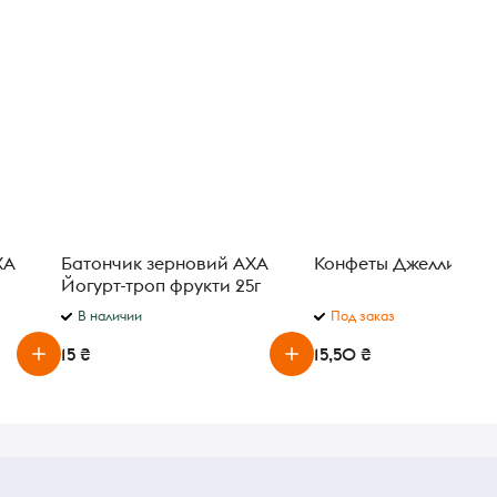
ХА
Батончик зерновий АХА
Конфеты Джелли вес
Йогурт-троп фрукти 25г
В наличии
Под заказ
15 ₴
15,50 ₴