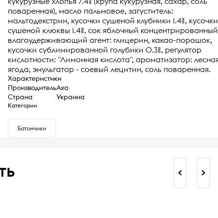
кукурузные хлопья 7.4% (крупа кукурузная, сахар, соль
поваренная), масло пальмовое, загуститель:
мальтодекстрин, кусочки сушеной клубники 1.4%, кусочки
сушеной клюквы 1.4%, сок яблочный концентрированный
влагоудерживающий агент: глицерин, какао-порошок,
кусочки сублимированной голубики 0.3%, регулятор
кислотности: "Лимонная кислота", ароматизатор: лесна
ягода, эмульгатор - соевый лецитин, соль поваренная.
Характеристики
Производитель
Аха
Страна
Украина
Категории
Батончики
ть