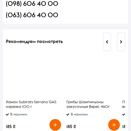
(098) 606 40 00
(063) 606 40 00
Рекомендуем посмотреть
Хамон Subirats Serrano GAS
Грибы Шампиньоны
Пече
нарезка 100 г
закусочные Верес 460г
вани
В наличии
В наличии
В 
185 ₴
185 ₴
185 