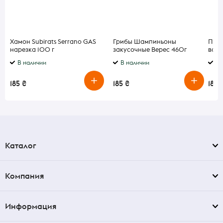
Хамон Subirats Serrano GAS
Грибы Шампиньоны
Пече
нарезка 100 г
закусочные Верес 460г
вани
В наличии
В наличии
В 
185 ₴
185 ₴
185 
Каталог
Компания
Информация