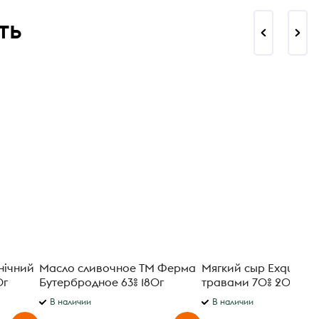
ть
нічний
Масло сливочное ТМ Ферма
Мягкий сыр Exquisa с
0г
Бутербродное 63% 180г
травами 70% 200 г
В наличии
В наличии