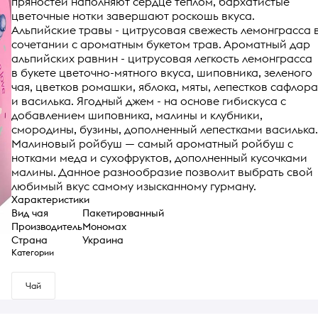
пряностей наполняют сердце теплом, бархатистые
цветочные нотки завершают роскошь вкуса.
Альпийские травы - цитрусовая свежесть лемонграсса 
сочетании с ароматным букетом трав. Ароматный дар
альпийских равнин - цитрусовая легкость лемонграсса
в букете цветочно-мятного вкуса, шиповника, зеленого
чая, цветков ромашки, яблока, мяты, лепестков сафлора
и василька. Ягодный джем - на основе гибискуса с
добавлением шиповника, малины и клубники,
смородины, бузины, дополненный лепестками василька.
Малиновый ройбуш — самый ароматный ройбуш с
нотками меда и сухофруктов, дополненный кусочками
малины. Данное разнообразие позволит выбрать свой
любимый вкус самому изысканному гурману.
Характеристики
Вид чая
Пакетированный
Производитель
Мономах
Страна
Украина
Категории
Чай