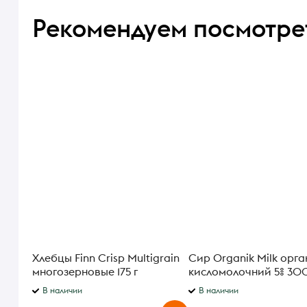
Рекомендуем посмотре
Хлебцы Finn Crisp Multigrain
Сир Organik Milk орга
многозерновые 175 г
кисломолочний 5% 30
В наличии
В наличии