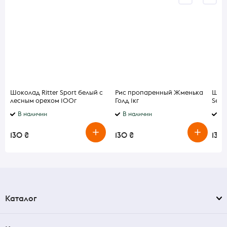
Шоколад Ritter Sport белый с
Рис пропаренный Жменька
Шоко
лесным орехом 100г
Голд 1кг
Sele
цел
В наличии
В наличии
В 
орех
130 ₴
130 ₴
130 
Каталог