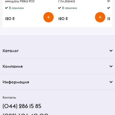
миндаль Milka 90г
г пл.банка
90г
В наличии
В наличии
В 
120 ₴
120 ₴
120 
Каталог
Компания
Информация
Контакты
(044) 286 15 85