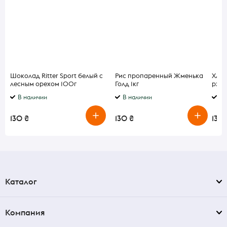
Шоколад Ritter Sport белый с
Рис пропаренный Жменька
Хлеб
лесным орехом 100г
Голд 1кг
ржан
В наличии
В наличии
В 
130 ₴
130 ₴
130 
Каталог
Компания