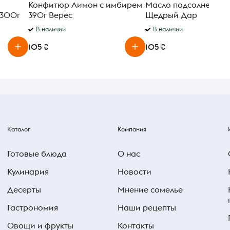
Конфитюр Лимон с имбирем
Масло подсолнечное
 300г
390г Верес
Щедрый Дар
рафинированное 85
В наличии
В наличии
105 ₴
105 ₴
Каталог
Компания
Готовые блюда
О нас
Кулинария
Новости
Десерты
Мнение сомелье
Гастрономия
Наши рецепты
Овощи и фрукты
Контакты