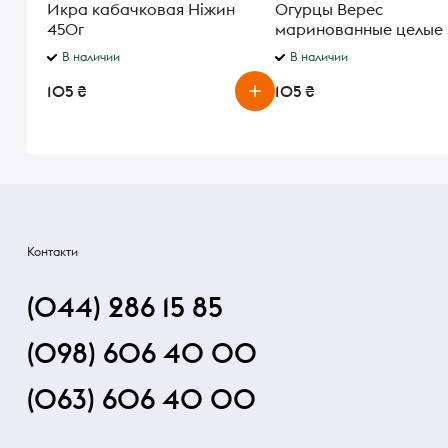
Икра кабачковая Ніжин
Огурцы Верес
450г
маринованные целые
с/б
В наличии
В наличии
105 ₴
105 ₴
Контакти
(044) 286 15 85
(098) 606 40 00
(063) 606 40 00