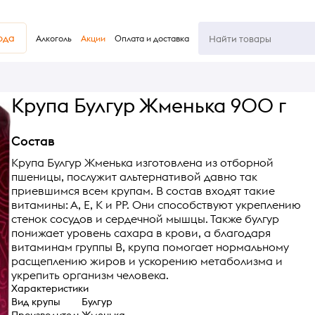
юда
Алкоголь
Акции
Оплата и доставка
Крупа Булгур Жменька 900 г
Состав
Крупа Булгур Жменька изготовлена из отборной
пшеницы, послужит альтернативой давно так
приевшимся всем крупам. В состав входят такие
витамины: А, Е, К и РР. Они способствуют укреплению
стенок сосудов и сердечной мышцы. Также булгур
понижает уровень сахара в крови, а благодаря
витаминам группы В, крупа помогает нормальному
расщеплению жиров и ускорению метаболизма и
укрепить организм человека.
Характеристики
Вид крупы
Булгур
Производитель
Жменька