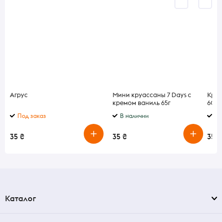
Агрус
Мини круассаны 7 Days с
Круа
кремом ваниль 65г
60г
Под заказ
В наличии
В 
35 ₴
35 ₴
35 ₴
Каталог