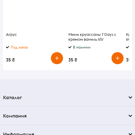
Агрус
Мини круассаны 7 Days с
Круа
кремом ваниль 65г
60г
Под заказ
В наличии
В 
35 ₴
35 ₴
35 ₴
Каталог
Компания
Информация