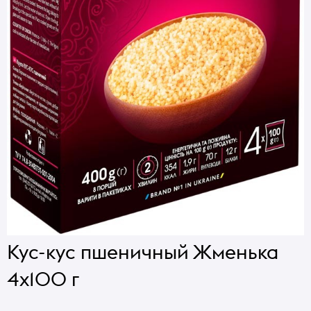
Кус-кус пшеничный Жменька
4х100 г