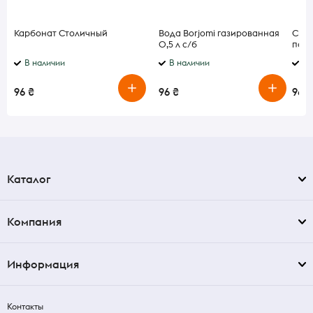
Карбонат Столичный
Вода Borjomi газированная
Сидр
0,5 л с/б
полу
0,33
В наличии
В наличии
В 
96 ₴
96 ₴
96 ₴
Каталог
Компания
Информация
Контакты