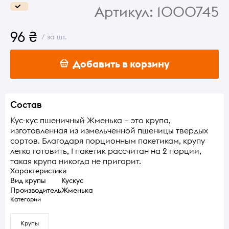
Артикул:
1000745
96 ₴
/ за шт.
Добавить в корзину
Состав
Кус-кус пшеничный Жменька – это крупа,
изготовленная из измельченной пшеницы твердых
сортов. Благодаря порционным пакетикам, крупу
легко готовить, 1 пакетик рассчитан на 2 порции,
такая крупа никогда не пригорит.
Характеристики
Вид крупы
Кускус
Производитель
Жменька
Категории
Крупы