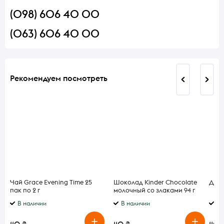
(098) 606 40 00
(063) 606 40 00
Рекомендуем посмотреть
Чай Grace Evening Time 25
Шоколад Kinder Chocolate
Джем
пак по 2 г
молочный со злаками 94 г
В наличии
В наличии
В 