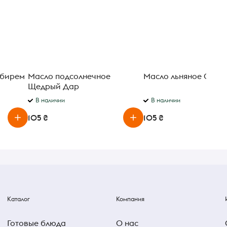
мбирем
Масло подсолнечное
Масло льняное Стожа
Щедрый Дар
рафинированное 850 мл
В наличии
В наличии
105 ₴
105 ₴
Каталог
Компания
Готовые блюда
О нас