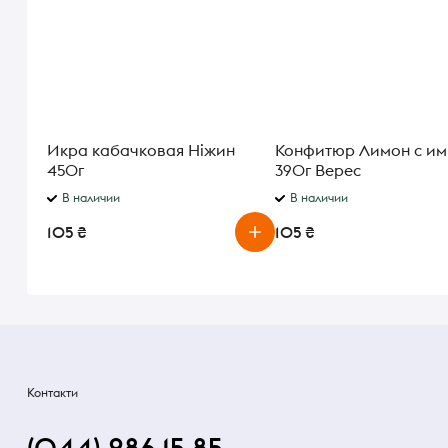
Икра кабачковая Ніжин
Конфитюр Лимон с и
450г
390г Верес
В наличии
В наличии
105 ₴
105 ₴
Контакти