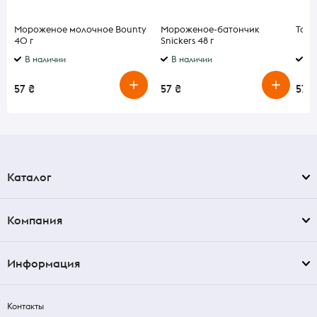
Мороженое молочное Bounty
Мороженое-батончик
Тома
40 г
Snickers 48 г
В наличии
В наличии
В 
57 ₴
57 ₴
57 ₴
Каталог
Компания
Информация
Контакты