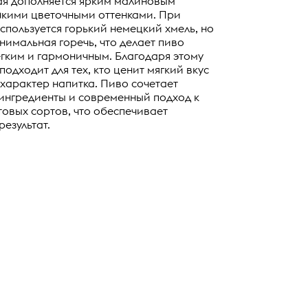
рая дополняется ярким малиновым
нкими цветочными оттенками. При
спользуется горький немецкий хмель, но
нимальная горечь, что делает пиво
гким и гармоничным. Благодаря этому
одходит для тех, кто ценит мягкий вкус
арактер напитка. Пиво сочетает
ингредиенты и современный подход к
овых сортов, что обеспечивает
езультат.