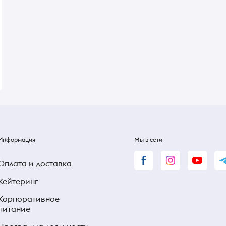
Специи Лавровый лист
Соль морская грубо
Kotanyi 4г
помола ТМ Sai Sali 1 
В наличии
В наличии
57 ₴
57 ₴
Информация
Мы в сети
Оплата и доставка
Кейтеринг
Корпоративное
питание