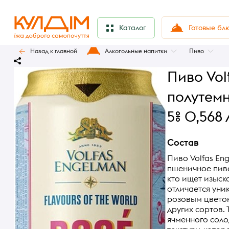
Готовые бл
Каталог
Назад к главной
Алкогольные напитки
Пиво
Пиво Vol
полутем
5% 0,568 
Состав
Пиво Volfas En
пшеничное пиво
кто ищет изыск
отличается уни
розовым цветом
других сортов.
ячменного соло