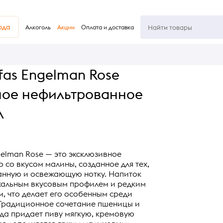
юда
Алкоголь
Акции
Оплата и доставка
fas Engelman Rose
ное нефильтрованное
л
gelman Rose — это эксклюзивное
 со вкусом малины, созданное для тех,
анную и освежающую нотку. Напиток
кальным вкусовым профилем и редким
, что делает его особенным среди
 Традиционное сочетание пшеницы и
да придает пиву мягкую, кремовую