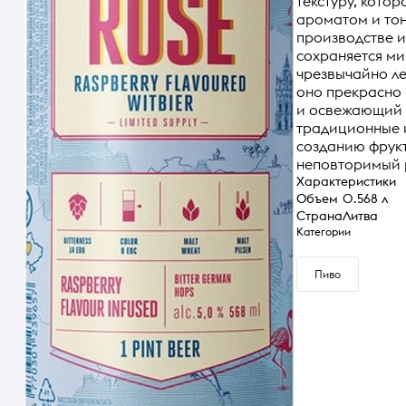
текстуру, кото
ароматом и то
производстве и
сохраняется ми
чрезвычайно ле
оно прекрасно п
и освежающий х
традиционные 
созданию фрукт
неповторимый р
Характеристики
Объем
0.568 л
Страна
Литва
Категории
Пиво