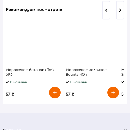
Рекомендуем посмотреть
Мороженое-батончик Twix
Мороженое молочное
Мор
39,6г
Bounty 40 г
Snick
В наличии
В наличии
В 
57 ₴
57 ₴
57 ₴