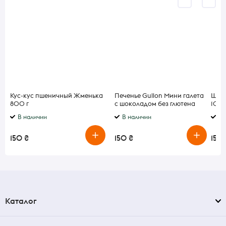
Кус-кус пшеничный Жменька
Печенье Gullon Мини галета
Шоко
800 г
с шоколадом без глютена
100
200 г
В наличии
В наличии
В 
150 ₴
150 ₴
150 
Каталог