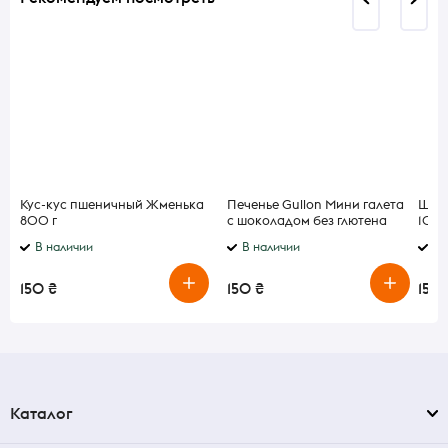
Кус-кус пшеничный Жменька
Печенье Gullon Мини галета
Шоко
800 г
с шоколадом без глютена
100
200 г
В наличии
В наличии
В 
150 ₴
150 ₴
150 
Каталог