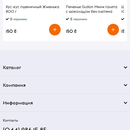
Кус-кус пшеничный Жменька
Печенье Gullon Мини галета
Шоко
800 г
с шоколадом без глютена
100
200 г
В наличии
В наличии
В 
150 ₴
150 ₴
150 
Каталог
Компания
Информация
Контакты