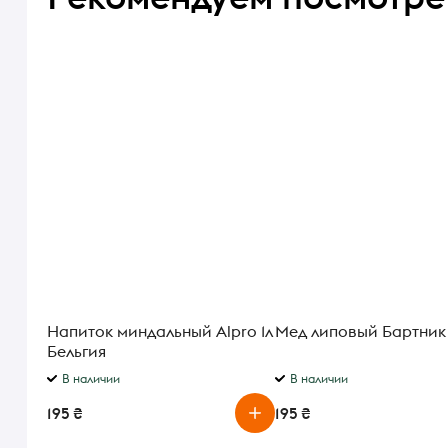
Напиток миндальный Alpro 1л
Мед липовый Бартник
Бельгия
В наличии
В наличии
195 ₴
195 ₴