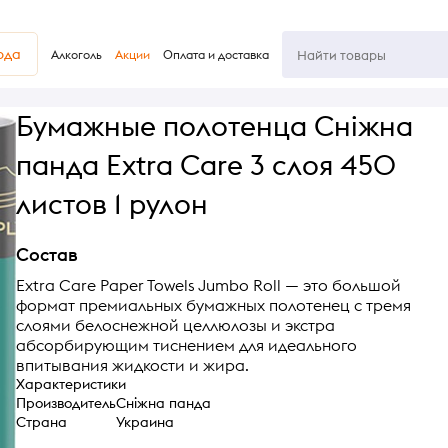
юда
Алкоголь
Акции
Оплата и доставка
Бумажные полотенца Сніжна
панда Extra Care 3 слоя 450
листов 1 рулон
Состав
Extra Care Paper Towels Jumbo Roll — это большой
формат премиальных бумажных полотенец с тремя
слоями белоснежной целлюлозы и экстра
абсорбирующим тиснением для идеального
впитывания жидкости и жира.
Характеристики
Производитель
Сніжна панда
Страна
Украина