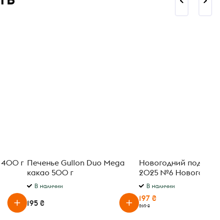
 400 г
Печенье Gullon Duo Mega
Новогодний подарок
какао 500 г
2025 №6 Новогодни
праздник 438 г
В наличии
В наличии
197 ₴
195 ₴
265 ₴