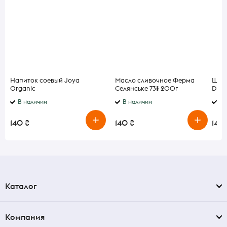
Напиток соевый Joya
Масло сливочное Ферма
Шпро
Organic
Селянське 73% 200г
Dipl
ультрапастеризованный 1л
В наличии
В наличии
В 
140 ₴
140 ₴
140
Каталог
Компания