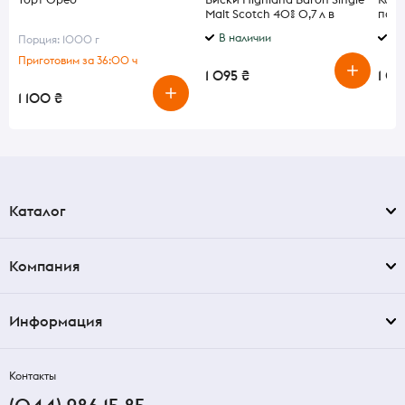
Malt Scotch 40% 0,7 л в
покр
подарочной упаковке
перц
В наличии
По
Порция: 1000 г
Приготовим за 36:00 ч
1 095 ₴
1 0
1 100 ₴
Каталог
Компания
Информация
Контакты