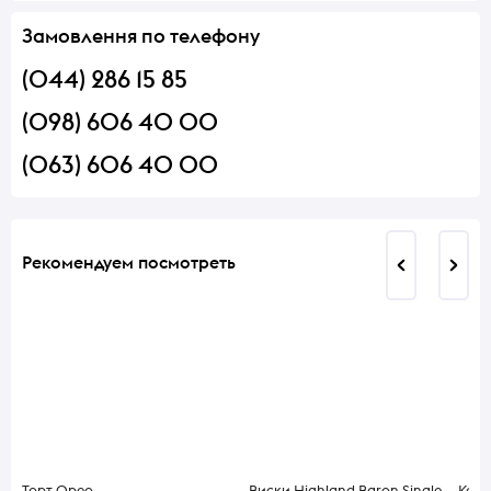
Замовлення по телефону
(044) 286 15 85
(098) 606 40 00
(063) 606 40 00
Рекомендуем посмотреть
Торт Орео
Виски Highland Baron Single
Колб