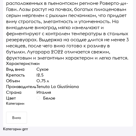
расположенных в пьемонтском регионе Роверто-ди-
Гави. Лозы растут на почвах, богатых плиоценовым
серым мергелем с рыхлым песчаником, что придает
вину строгость, элегантность и утонченность. На
винодельне виноград мягко измельчают и
ферментируют с контролем температуры в стальных
резервуарах. Выдержка на осадке длится не менее 3
месяцев, после чего вино готово к розливу в
бутылки. Лугарара 2022 отличается свежим,
фруктовым и элегантным характером и легко пьется.
Характеристики
Вид вина
Сухое
Крепость
12.5
Объем
0.75 л
Производитель
Tenuta La Giustiniana
Страна
Италия
Цвет
Белое
Категории
Вино
Категории grrr