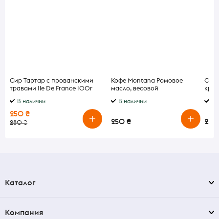
Сир Тартар с прованскими
Кофе Montana Ромовое
Соус
травами Ile De France 100г
масло, весовой
кра
Франция
В наличии
В наличии
В 
250 ₴
250 ₴
250
280 ₴
Каталог
Компания