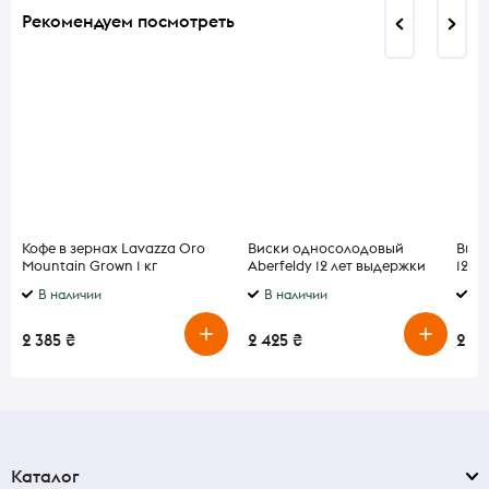
Рекомендуем посмотреть
Кофе в зернах Lavazza Oro
Виски односолодовый
Виск
Mountain Grown 1 кг
Aberfeldy 12 лет выдержки
12 у
40% 0,7 л
0,7л
В наличии
В наличии
В 
2 385 ₴
2 425 ₴
2 5
Каталог