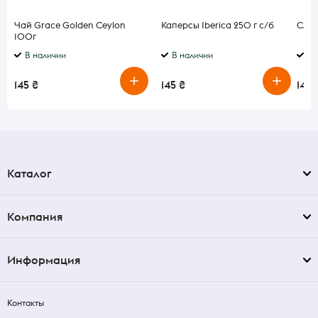
Чай Grace Golden Ceylon
Каперсы Iberica 250 г с/б
Слив
100г
В наличии
В наличии
В 
145 ₴
145 ₴
145 
Каталог
Компания
Информация
Контакты