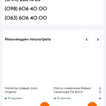
(098) 606 40 00
(063) 606 40 00
Рекомендуем посмотреть
Напиток соевый Joya
Масло сливочное Ферма
Шпро
Organic
Селянське 73% 200г
Dipl
ультрапастеризованный 1л
В наличии
В наличии
В 