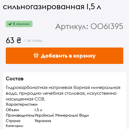
сильногазированная 1,5 л
Артикул:
0061395
В наличии
63 ₴
/ за пляш.
Добавить в корзину
Состав
Гидрокарбонатная натриевая борная минеральная
вода, природно-лечебная столовая, искусственно
насыщенная СО2.
Характеристики
Объем
1.5 л
Производитель
Українські Минеральні Води
Страна
Украина
Категории