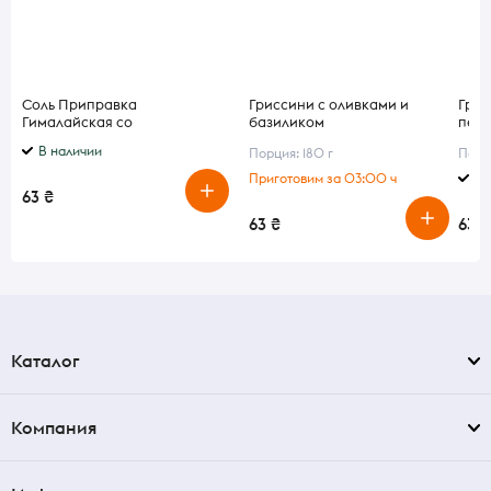
Соль Приправка
Гриссини с оливками и
Грис
Гималайская со
базиликом
пер
средиземноморскими
В наличии
Порция: 180 г
Порци
травами 200 г
Приготовим за 03:00 ч
В 
63 ₴
63 ₴
63 ₴
Каталог
Компания