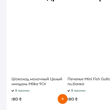
Шоколад молочный Целый
Печенье Mini Fish Gull
миндаль Milka 90г
пл.банка
В наличии
В наличии
120 ₴
120 ₴