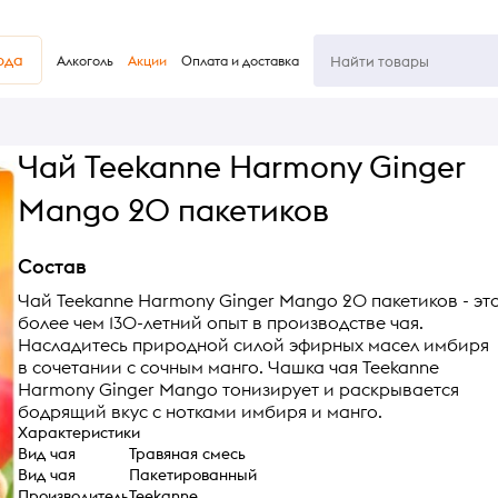
юда
Алкоголь
Акции
Оплата и доставка
Чай Teekanne Harmony Ginger
Mango 20 пакетиков
Состав
Чай Teekanne Harmony Ginger Mango 20 пакетиков - эт
более чем 130-летний опыт в производстве чая.
Насладитесь природной силой эфирных масел имбиря
в сочетании с сочным манго. Чашка чая Teekanne
Harmony Ginger Mango тонизирует и раскрывается
бодрящий вкус с нотками имбиря и манго.
Характеристики
Вид чая
Травяная смесь
Вид чая
Пакетированный
Производитель
Teekanne