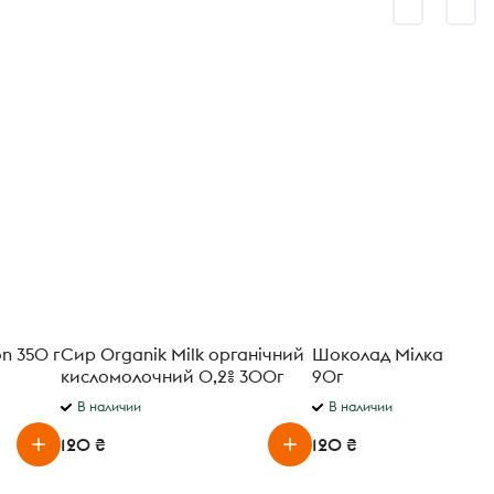
on 350 г
Сир Organik Milk органічний
Шоколад Мілка цілий
кисломолочний 0,2% 300г
90г
В наличии
В наличии
120 ₴
120 ₴