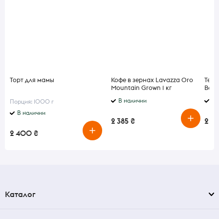
Торт для мамы
Кофе в зернах Lavazza Oro
Теки
Mountain Grown 1 кг
Batc
Agav
В наличии
В 
Порция: 1000 г
В наличии
2 385 ₴
2 4
2 400 ₴
Каталог